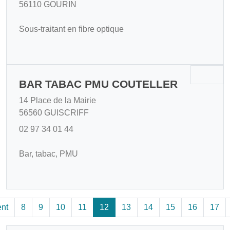
56110 GOURIN
Sous-traitant en fibre optique
BAR TABAC PMU COUTELLER
14 Place de la Mairie
56560 GUISCRIFF
02 97 34 01 44
Bar, tabac, PMU
nt
8
9
10
11
12
13
14
15
16
17