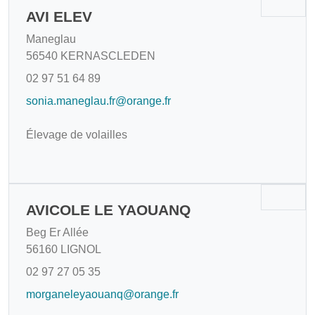
AVI ELEV
Maneglau
56540 KERNASCLEDEN
02 97 51 64 89
sonia.maneglau.fr@orange.fr
Élevage de volailles
AVICOLE LE YAOUANQ
Beg Er Allée
56160 LIGNOL
02 97 27 05 35
morganeleyaouanq@orange.fr